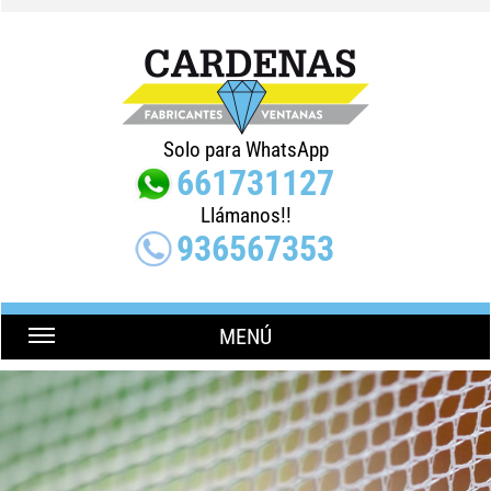
Solo para WhatsApp
661731127
Llámanos!!
936567353
MENÚ