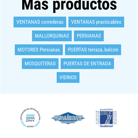
Más productos
VENTANAS correderas
VENTANAS practicables
MALLORQUINAS
PERSIANAS
MOTORES Persianas
PUERTAS terraza, balcón
MOSQUITERAS
PUERTAS DE ENTRADA
VIDRIOS